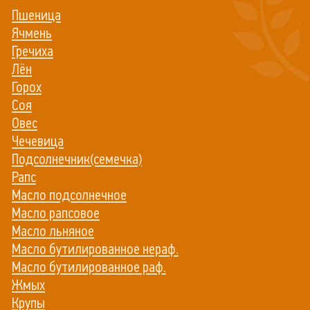
Пшеница
Ячмень
Гречиха
Лён
Горох
Соя
Овес
Чечевица
Подсолнечник(семечка)
Рапс
Масло подсолнечное
Масло рапсовое
Масло льняное
Масло бутилированное нераф.
Масло бутилированное раф.
Жмых
Крупы