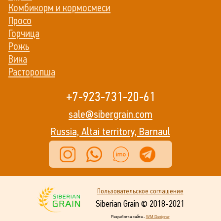
Комбикорм и кормосмеси
Просо
Горчица
Рожь
Вика
Расторопша
+7-923-731-20-61
sale@sibergrain.com
Russia, Altai territory, Barnaul
Пользовательское соглашение
Siberian Grain © 2018-2021
Разработка сайта -
WM Designer