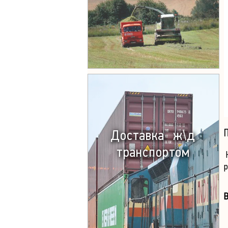
Доставка ж\д
транспортом
Н
р
В