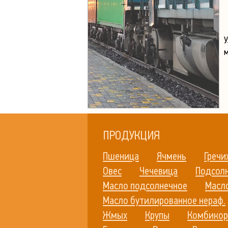
В
У
ПРОДУКЦИЯ
Пшеница
Ячмень
Гречи
Овес
Чечевица
Подсолн
Масло подсолнечное
Масл
Масло бутилированное нераф.
Жмых
Крупы
Комбикор