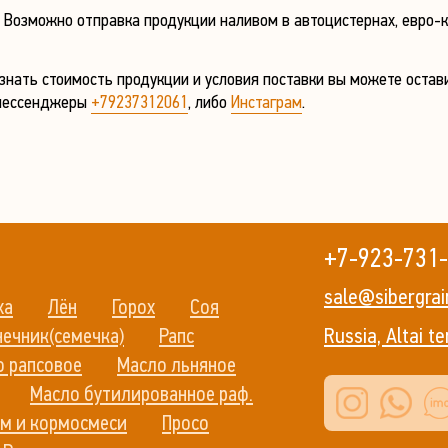
озможно отправка продукции наливом в автоцистернах, евро-куб
знать стоимость продукции и условия поставки вы можете остави
мессенджеры
+79237312061
, либо
Инстаграм
.
+7-923-731
sale@sibergra
ха
Лён
Горох
Соя
Russia, Altai te
ечник(семечка)
Рапс
о рапсовое
Масло льняное
Масло бутилированное раф.
м и кормосмеси
Просо