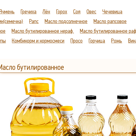
Ячмень
Гречиха
Лён
Горох
Соя
Овес
Чечевица
ик(семечка)
Рапс
Масло подсолнечное
Масло рапсовое
ное
Масло бутилированное нераф.
Масло бутилированное раф
упы
Комбикорм и кормосмеси
Просо
Горчица
Рожь
Вик
Масло бутилированное