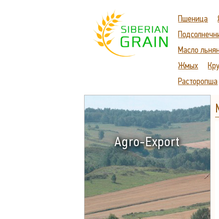
Пшеница
Подсолнечн
Масло льня
Жмых
Кр
Расторопша
Agro-Export