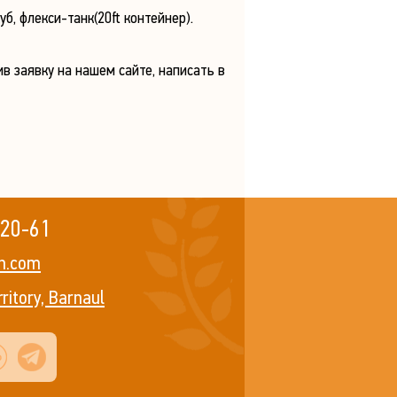
, флекси-танк(20ft контейнер).
в заявку на нашем сайте, написать в
-20-61
in.com
rritory, Barnaul